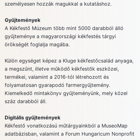
személyesen hozzák magukkal a kutatáshoz.
Gyűjtemények
A Kékfestő Múzeum több mint 5000 darabból álló
gyűjteménye a magyarországi kékfestés tárgyi
örökségét foglalja magába.
Külön egységet képez a Kluge kékfestőcsalád anyaga,
a megszűnt, illetve működő kékfestők eszközei,
termékei, valamint a 2016-tól létrehozott és
folyamatosan gyarapodó farmergyűjtemény.
Kiemelkedő mintakönyv gyűjteményünk, mely közel
száz darabból áll.
Digitális gyűjtemények
Kékfestő vonatkozású műtárgyainkból a MuseoMap
adatbázisban, valamint a Forum Hungaricum Nonprofit