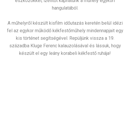
eszközökkel, ízelítőt kaphatunk a műhely egykori
hangulatából.
A műhelyről készült kisfilm időutazás keretén belül idézi
fel az egykor működő kékfestőműhely mindennapjait egy
kis történet segítségével. Repüljünk vissza a 19.
századba Kluge Ferenc kalauzolásával és lássuk, hogy
készült el egy leány korabeli kékfestő ruhája!