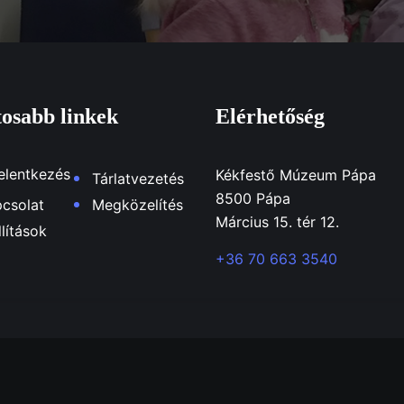
osabb linkek
Elérhetőség
elentkezés
Kékfestő Múzeum Pápa
Tárlatvezetés
8500 Pápa
csolat
Megközelítés
Március 15. tér 12.
llítások
+36 70 663 3540