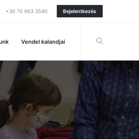
+36 70 663 3540
Bejelentkezés
unk
Vendel kalandjai