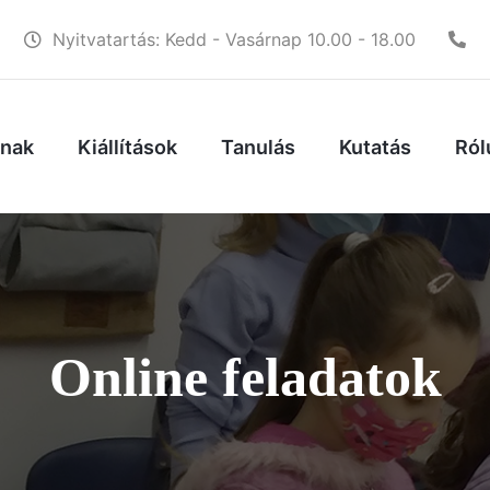
Nyitvatartás: Kedd - Vasárnap 10.00 - 18.00
knak
Kiállítások
Tanulás
Kutatás
Ról
Online feladatok